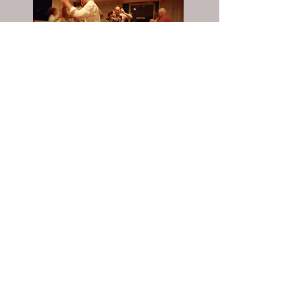
Kontakt
Telefon
S. Berg-Mennen
Telefon:
0151 20703427
sbergmennen@gmail.com
El Matadero Tango Club Soest e.V.
Danziger
Ring 26
59494 Soest
Veranstaltungsort der Tanzkur
se
Haus Einigkeit
Danziger Ring 26
59494 Soest