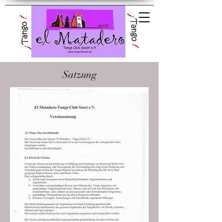
El Matadero Tango
Club Soest e.V.
Satzung