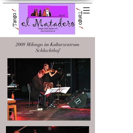
El Matadero Tango
Club Soest e.V.
2008 Milonga im Kulturzentrum
Schlachthof